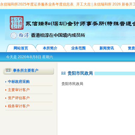
永信瑞和所2025年度证券服务业务年度信息表
开工大吉 | 永信瑞和所 2026 新春
顾问团专家
永信瑞和所亮相第十九届深圳金博会 深度解读城投平台转型之道
连续
向选择见面会”圆满举办
龙华区委常委、副区长王殿甲会见永信瑞和所首席合伙人、
信瑞和所党支部第7次荣获“先进基层党组织”称号
会计师事务所证券服务业务信息
暨“七一”表彰、行业诚信建设汇报演出隆重举行
“鹏城启航”事务所品牌故事之—— 
丨永信国际所成员踊跃捐款支援疫情防控
校所联合 | 华立学院与永信国际所合作洽
网站首页
本所简介
业务范围
新闻资讯
资质
价百强
参观党群服务中心 增强自身党性意识
我所经招标接受大鹏新区南澳街道办
今天是
2026年8月8日 星期六
所3名注册会计师及1名助理担任协审
我所接受深圳市国资委委托，对深圳五洲宾馆
事务所主要客户
贵阳市民政局
建设公司、深圳音乐厅、深圳大剧院、深圳市粤剧团、深投教育公司有限公司、投控幼
中标政府采购
科植物保护研究中心原法定代表人刘仲健任期经济责任专项审计
我所中标深圳市投
贵阳市民政局
主要审计客户
所中标广东省丝绸纺织集团有限公司及下属公司审计
我所接受深圳市宝安区观澜街
资产评估客户
市宝安区石岩街道办事处委托，并对其辖社区25家股份合作公司董事长任期经济责任
税务审计客户
任期经济责任进行专项审计
我所中标标深圳市罗湖区教育局下属学校校长离任经济
服务类预选承包商。
我所中标深圳市政府采购会计中介服务类项目预选供应商
我
区财政局审计项目协审单位
我所中标深圳市宝安区沙井街道办事处所辖社区10个股