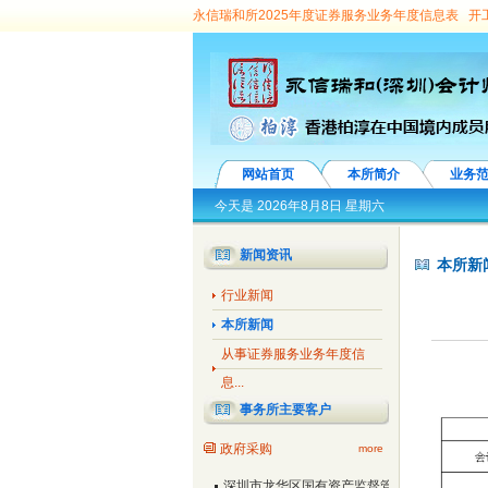
永信瑞和所2025年度证券服务业务年度信息表
开
顾问团专家
永信瑞和所亮相第十九届深圳金博会 
向选择见面会”圆满举办
龙华区委常委、副区长王
信瑞和所党支部第7次荣获“先进基层党组织”称号
暨“七一”表彰、行业诚信建设汇报演出隆重举行
“
丨永信国际所成员踊跃捐款支援疫情防控
校所联合
网站首页
本所简介
业务
价百强
参观党群服务中心 增强自身党性意识
我
今天是
2026年8月8日 星期六
所3名注册会计师及1名助理担任协审
我所接受深
新闻资讯
本所新
建设公司、深圳音乐厅、深圳大剧院、深圳市粤剧团
行业新闻
科植物保护研究中心原法定代表人刘仲健任期经济
本所新闻
所中标广东省丝绸纺织集团有限公司及下属公司审
从事证券服务业务年度信
市宝安区石岩街道办事处委托，并对其辖社区25家
息...
任期经济责任进行专项审计
我所中标标深圳市罗
事务所主要客户
服务类预选承包商。
我所中标深圳市政府采购会
政府采购
more
区财政局审计项目协审单位
我所中标深圳市宝安区
深圳市龙华区国有资产监督管理局