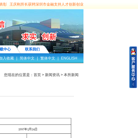
表彰
王庆刚所长获聘深圳市金融支持人才创新创业
为群众办实事一一注册会计师行业与高校实习生“双
深圳市两新组织“先进基层党组织”荣誉称号
喜讯 | 永
征程 铸就辉煌 | 市注册会计师行业党史学习教育
际所吸收合并平海所签约仪式成功举行
凝聚爱 抗疫情
 | 永信国际获评2018年度广东省会计师事务所综合评
载中心
联系我们
导班子进行任期经济责任审计工作
市审计局聘用本
加入收藏
|
简体中文
|
繁体中文
|
ENGLISH
深圳市投资控股有限公司委托，对深圳高新区开发
您现在的位置是：
首页
>
新闻资讯
> 本所新闻
作
我所中标深圳市投资控股有限公司下属深圳市兰
限公司原法定代表人何东任期经济责任专项审计
我
董事长任期经济责任进行专项审计。
我所接受深圳
深圳市通业物业管理有限公司总经理王利、张玉燕
选服务商。
我所中标深圳市宝安区教育局会计中介
田区审计局财务审计类项目协审单位
我所获聘罗湖
家股份合作公司清产核资审计
我所中标粤海街道办