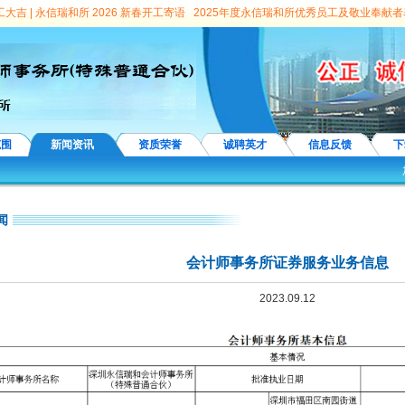
工大吉 | 永信瑞和所 2026 新春开工寄语
2025年度永信瑞和所优秀员工及敬业奉献者
深度解读城投平台转型之道
连续跻身全国百强！永信瑞和所专业硬实力再获认证
我
殿甲会见永信瑞和所首席合伙人、主任会计师王庆刚一行
喜讯|永信瑞和所党支部获
会计师事务所证券服务业务信息
2023财税知识竞赛|答题闯关 瓜分百万元豪礼
百年
鹏城启航”事务所品牌故事之—— 永信国际的蜕变传奇
携手并进 共创未来 | 永信国
 | 华立学院与永信国际所合作洽谈
2019年永信国际年会暨表彰晚宴隆重召开
喜讯
范围
新闻资讯
资质荣誉
诚聘英才
信息反馈
下
所经招标接受大鹏新区南澳街道办事处委托，对南澳办事处辖区60个社区经济组织领
圳市国资委委托，对深圳五洲宾馆董事长宋公利任期经济责任进行专项审计
我所接受
闻
、深投教育公司有限公司、投控幼教中心等六家企业2012年度财务报表进行审计工
责任专项审计
我所中标深圳市投资控股有限公司下属深圳市环境工程科学技术中心有
会计师事务所证券服务业务信息
计
我所接受深圳市宝安区观澜街道办事处委托，并对其所辖社区23家股份合作公司
2023.09.12
股份合作公司董事长任期经济责任进行专项审计。
我所接受深投教育委托，对其下属
湖区教育局下属学校校长离任经济责任专项审计
我所中标罗湖区教育系统中介服务预
计中介服务类项目预选供应商
我所中标龙岗区财政局绩效评价服务项目
我所获聘福
沙井街道办事处所辖社区10个股份合作公司以及宝安区石岩街道办事处所辖社区25