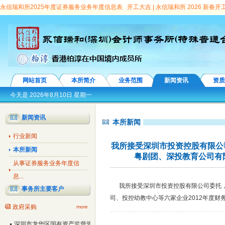
永信瑞和所2025年度证券服务业务年度信息表
开工大吉 | 永信瑞和所 2026 新春
顾问团专家
永信瑞和所亮相第十九届深圳金博会 深度解读城投平台转型之道
连续
向选择见面会”圆满举办
龙华区委常委、副区长王殿甲会见永信瑞和所首席合伙人、
信瑞和所党支部第7次荣获“先进基层党组织”称号
会计师事务所证券服务业务信息
暨“七一”表彰、行业诚信建设汇报演出隆重举行
“鹏城启航”事务所品牌故事之—— 
丨永信国际所成员踊跃捐款支援疫情防控
校所联合 | 华立学院与永信国际所合作洽
网站首页
本所简介
业务范围
新闻资讯
资质
价百强
参观党群服务中心 增强自身党性意识
我所经招标接受大鹏新区南澳街道办
今天是
2026年8月10日 星期一
所3名注册会计师及1名助理担任协审
我所接受深圳市国资委委托，对深圳五洲宾馆
新闻资讯
本所新闻
建设公司、深圳音乐厅、深圳大剧院、深圳市粤剧团、深投教育公司有限公司、投控幼
行业新闻
科植物保护研究中心原法定代表人刘仲健任期经济责任专项审计
我所中标深圳市投
我所接受深圳市投资控股有限公
本所新闻
所中标广东省丝绸纺织集团有限公司及下属公司审计
我所接受深圳市宝安区观澜街
粤剧团、深投教育公司有
从事证券服务业务年度信
市宝安区石岩街道办事处委托，并对其辖社区25家股份合作公司董事长任期经济责任
息...
任期经济责任进行专项审计
我所中标标深圳市罗湖区教育局下属学校校长离任经济
我所接受深圳市投资控股有限公司委托，
事务所主要客户
服务类预选承包商。
我所中标深圳市政府采购会计中介服务类项目预选供应商
我
司、投控幼教中心等六家企业2012年度财
政府采购
more
区财政局审计项目协审单位
我所中标深圳市宝安区沙井街道办事处所辖社区10个股
深圳市龙华区国有资产监督管理局