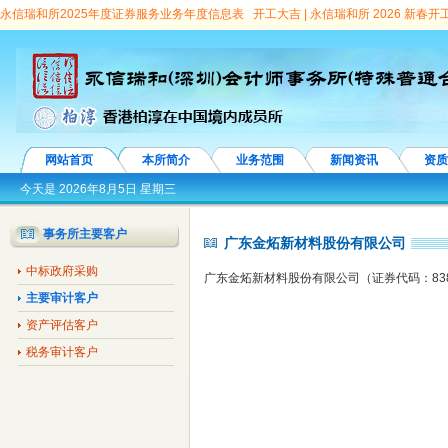
永信瑞和所2025年度证券服务业务年度信息表
开工大吉 | 永信瑞和所 2026 新春
顾问团专家
永信瑞和所亮相第十九届深圳金博会 深度解读城投平台转型之道
连续
向选择见面会”圆满举办
龙华区委常委、副区长王殿甲会见永信瑞和所首席合伙人、
信瑞和所党支部第7次荣获“先进基层党组织”称号
会计师事务所证券服务业务信息
暨“七一”表彰、行业诚信建设汇报演出隆重举行
“鹏城启航”事务所品牌故事之—— 
丨永信国际所成员踊跃捐款支援疫情防控
校所联合 | 华立学院与永信国际所合作洽
网站首页
本所简介
业务范围
新闻资讯
资质
价百强
参观党群服务中心 增强自身党性意识
我所经招标接受大鹏新区南澳街道办
今天是
2026年8月5日 星期三
所3名注册会计师及1名助理担任协审
我所接受深圳市国资委委托，对深圳五洲宾馆
事务所主要客户
广东金炻新材料股份有限公司
建设公司、深圳音乐厅、深圳大剧院、深圳市粤剧团、深投教育公司有限公司、投控幼
中标政府采购
科植物保护研究中心原法定代表人刘仲健任期经济责任专项审计
我所中标深圳市投
广东金炻新材料股份有限公司（证券代码：838
主要审计客户
所中标广东省丝绸纺织集团有限公司及下属公司审计
我所接受深圳市宝安区观澜街
资产评估客户
市宝安区石岩街道办事处委托，并对其辖社区25家股份合作公司董事长任期经济责任
税务审计客户
任期经济责任进行专项审计
我所中标标深圳市罗湖区教育局下属学校校长离任经济
服务类预选承包商。
我所中标深圳市政府采购会计中介服务类项目预选供应商
我
区财政局审计项目协审单位
我所中标深圳市宝安区沙井街道办事处所辖社区10个股