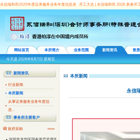
永信瑞和所2025年度证券服务业务年度信息表
开工大吉 | 永信瑞和所 2026 新春
顾问团专家
永信瑞和所亮相第十九届深圳金博会 深度解读城投平台转型之道
连续
向选择见面会”圆满举办
龙华区委常委、副区长王殿甲会见永信瑞和所首席合伙人、
信瑞和所党支部第7次荣获“先进基层党组织”称号
会计师事务所证券服务业务信息
暨“七一”表彰、行业诚信建设汇报演出隆重举行
“鹏城启航”事务所品牌故事之—— 
丨永信国际所成员踊跃捐款支援疫情防控
校所联合 | 华立学院与永信国际所合作洽
网站首页
本所简介
业务范围
新闻资讯
资质
价百强
参观党群服务中心 增强自身党性意识
我所经招标接受大鹏新区南澳街道办
今天是
2026年8月7日 星期五
所3名注册会计师及1名助理担任协审
我所接受深圳市国资委委托，对深圳五洲宾馆
新闻资讯
本所新闻
建设公司、深圳音乐厅、深圳大剧院、深圳市粤剧团、深投教育公司有限公司、投控幼
行业新闻
科植物保护研究中心原法定代表人刘仲健任期经济责任专项审计
我所中标深圳市投
永信
本所新闻
所中标广东省丝绸纺织集团有限公司及下属公司审计
我所接受深圳市宝安区观澜街
从事证券服务业务年度信
市宝安区石岩街道办事处委托，并对其辖社区25家股份合作公司董事长任期经济责任
息...
任期经济责任进行专项审计
我所中标标深圳市罗湖区教育局下属学校校长离任经济
事务所主要客户
服务类预选承包商。
我所中标深圳市政府采购会计中介服务类项目预选供应商
我
政府采购
more
区财政局审计项目协审单位
我所中标深圳市宝安区沙井街道办事处所辖社区10个股
深圳市龙华区国有资产监督管理局